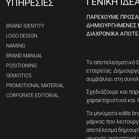
ΓΕΝΙΚΗ ΙΔΕ
ΥΠΗΡΕΣΙΕΣ
ΠΑΡΕΧΟΥΜΕ ΠΡΟΣΑΡ
ΔΗΜΙΟΥΡΓΗΜΕΝΕΣ Μ
BRAND IDENTITY
ΔΙΑΧΡΟΝΙΚΑ ΑΠΟΤ
LOGO DESIGN
NAMING
BRAND MANUAL
Το αποτελεσματικό b
POSITIONING
εταιρείας. Δημιουργο
SEMIOTICS
συμβάλλει στη συνολ
PROMOTIONAL MATERIAL
Σχεδιάζουμε και παρ
CORPORATE EDITORIAL
χαρακτηριστικά και τ
Τα μηνύματα κάθε br
μάρκας που λειτουργ
αποτέλεσμα δημιουργ
γεγονός ουσιαστικό γ