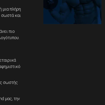
ή μια πλήρη
ι σωστά και
άνει πιο
λογότυπου.
 εταιρικά
ιαφημιστικό
της σωστής
nd μας, την