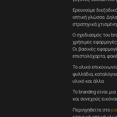
Ερευνούμε διεξοδικά
οπτική γλώσσα. Δηλα
στρατηγικά χτισμένη
Ο σχεδιασμός του bra
χρήσιμες εφαρμογές α
Οι βασικές εφαρμογέ
επιστολόχαρτα, φακέ
Το υλικό επικοινωνία
φυλλάδια, καταλόγου
υλικό και άλλα.
Το branding είναι μι
και συνεχούς εικόνας
Περιηγηθείτε στο
por
εταιρική οπτική γλώ