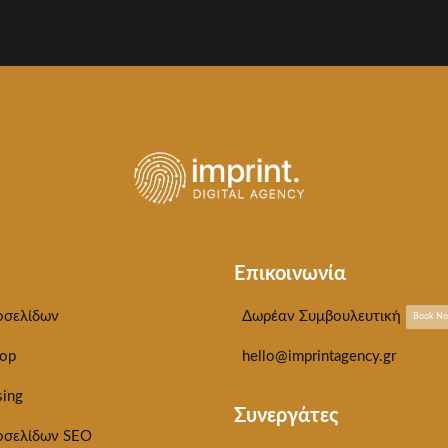
Επικοινωνία
οσελίδων
Δωρέαν Συμβουλευτική
Book N
op
hello@imprintagency.gr
sing
Συνεργάτες
οσελίδων SEO