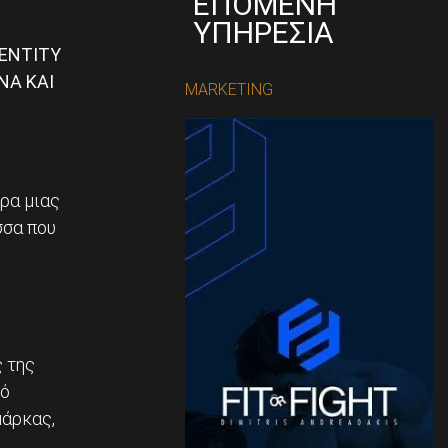
ΕΠΟΜΕΝΗ
ΥΠΗΡΕΣΙΑ
ENTITY
ΝΑ ΚΑΙ
MARKETING
ρα μιας
σσα που
 της
κό
μάρκας,