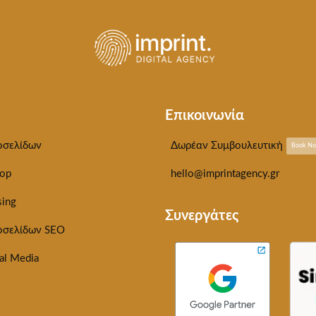
Επικοινωνία
οσελίδων
Δωρέαν Συμβουλευτική
Book N
op
hello@imprintagency.gr
sing
Συνεργάτες
οσελίδων SEO
al Media