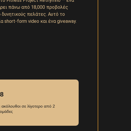
το Fitness Project Rethymno — ένα
πάρει πάνω από 18,000 προβολές
ό δυνητικούς πελάτες. Αυτό το
 short-form video και ένα giveaway.
18
ι ακόλουθοι σε λίγοτερο από 2
ομάδες