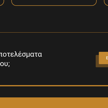
αποτελέσματα
Ε
ου;