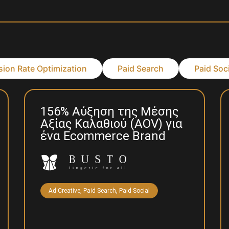
ion Rate Optimization
Paid Search
Paid Soci
156% Αύξηση της Μέσης
Αξίας Καλαθιού (AOV) για
ένα Ecommerce Brand
Ad Creative
,
Paid Search
,
Paid Social