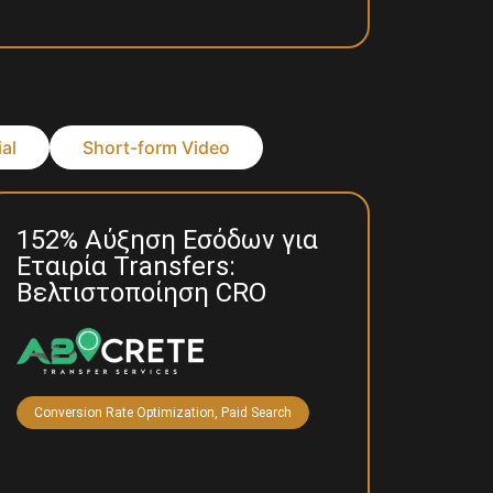
al
Short-form Video
152% Αύξηση Εσόδων για
Εταιρία Transfers:
Βελτιστοποίηση CRO
Conversion Rate Optimization
,
Paid Search