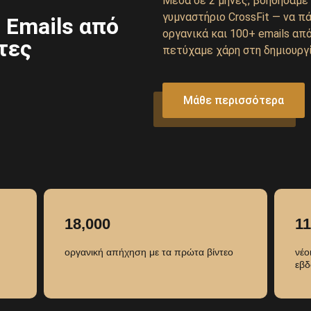
Μέσα σε 2 μήνες, βοηθήσαμε 
γυμναστήριο CrossFit — να 
 Emails από
οργανικά και 100+ emails απ
τες
πετύχαμε χάρη στη δημιουργία
Μάθε περισσότερα
18,000
1
οργανική απήχηση με τα πρώτα βίντεο
νέο
εβδ