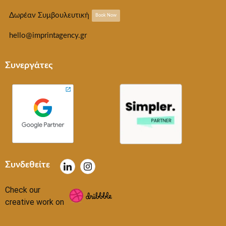
Δωρέαν Συμβουλευτική
Book Now
hello@imprintagency.gr
Συνεργάτες
Συνδεθείτε
Check our
creative work on