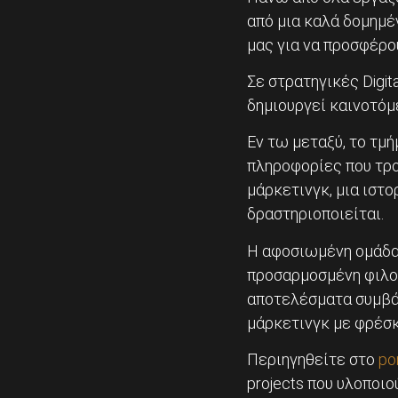
από μια καλά δομημέ
μας για να προσφέρο
Σε στρατηγικές Digit
δημιουργεί καινοτόμ
Εν τω μεταξύ, το τμή
πληροφορίες που τρο
μάρκετινγκ, μια ιστο
δραστηριοποιείται.
Η αφοσιωμένη ομάδα
προσαρμοσμένη φιλοσ
αποτελέσματα συμβά
μάρκετινγκ με φρέσκο
Περιηγηθείτε στο
por
projects που υλοποιο