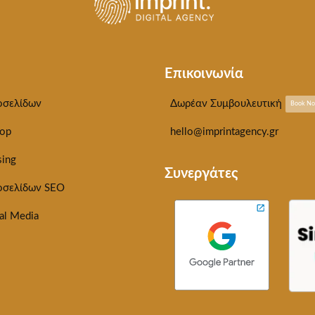
Επικοινωνία
οσελίδων
Δωρέαν Συμβουλευτική
Book N
op
hello@imprintagency.gr
sing
Συνεργάτες
οσελίδων SEO
al Media