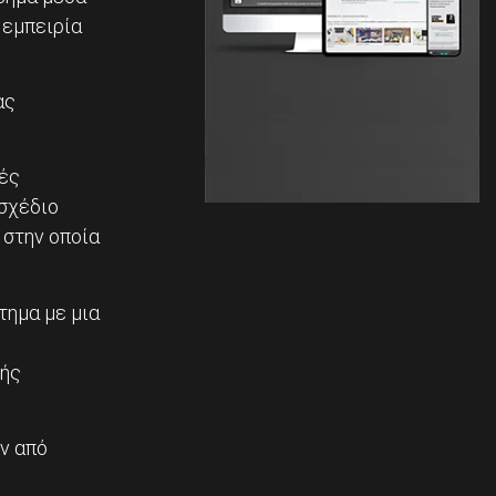
 εμπειρία
ας
κές
 σχέδιο
 στην οποία
τημα με μια
κής
ν από