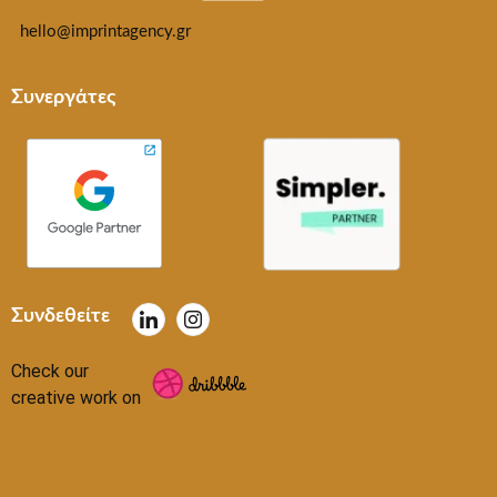
hello@imprintagency.gr
Συνεργάτες
Συνδεθείτε
Check our
creative work on