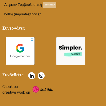
Δωρέαν Συμβουλευτική
Book Now
hello@imprintagency.gr
Συνεργάτες
Συνδεθείτε
Check our
creative work on